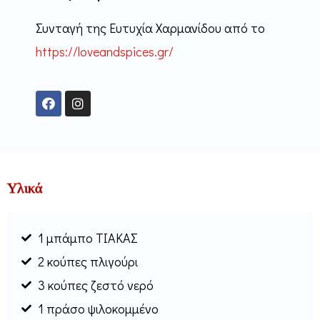
Συνταγή της Ευτυχία Χαρμανίδου από το
https://loveandspices.gr/
F
I
a
n
c
s
e
t
b
a
o
g
o
r
k
a
Υλικά
m
1 μπάμπο ΤΙΑΚΑΣ
2 κούπες πλιγούρι
3 κούπες ζεστό νερό
1 πράσο ψιλοκομμένο