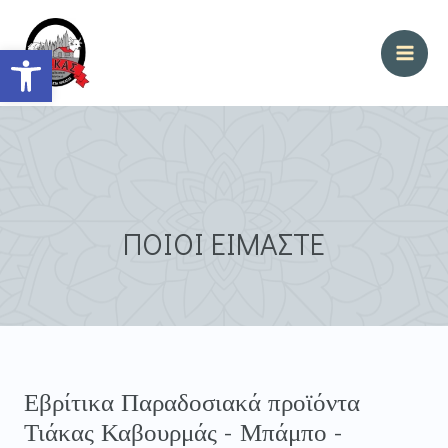
Μετάβαση
MA
στο
Ανοίξτε τη γραμμή εργαλείων
ME
περιεχόμενο
ΠΟΙΟΙ ΕΙΜΑΣΤΕ
Εβρίτικα Παραδοσιακά προϊόντα
Τιάκας Καβουρμάς - Μπάμπο -